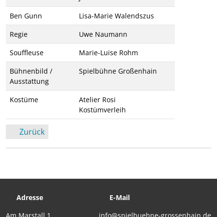
Ben Gunn
Lisa-Marie Walendszus
Regie
Uwe Naumann
Souffleuse
Marie-Luise Rohm
Bühnenbild /
Spielbühne Großenhain
Ausstattung
Kostüme
Atelier Rosi
Kostümverleih
Zurück
Adresse
E-Mail
Am Marstall 1
info@spielbuehne-grossenhain.de